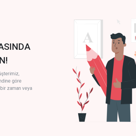
ASINDA
N!
üşterimiz,
endine göre
i bir zaman veya