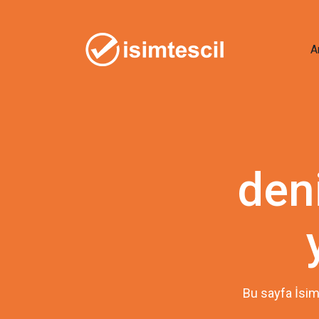
A
den
Bu sayfa İsim