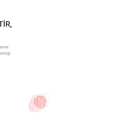
İR,
ödeme
çeneği