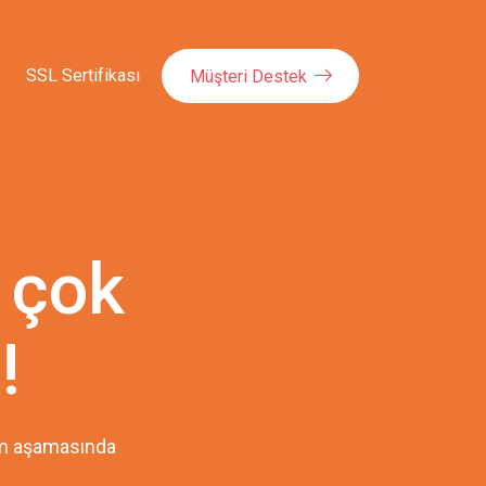
SSL Sertifikası
Müşteri Destek
 çok
!
pım aşamasında